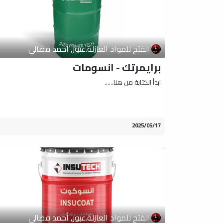
الفتح للمواد العازلة.عبور, أحمد فضالي
برايمرتك - انسومات
ابدأ الكتابة من هنا......
17‏/05‏/2025
الفتح للمواد العازلة.عبور, أحمد فضالي