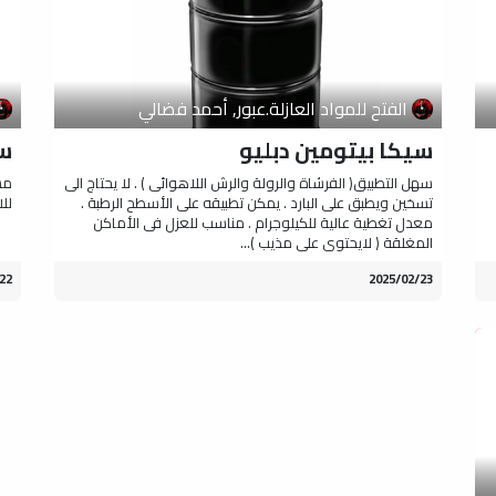
الفتح للمواد العازلة.عبور, أحمد فضالي
سيكا بيتومين دبليو
س
سهل التطبيق( الفرشاة والرولة والرش اللاهوائى ) . لا يحتاج الى
مس
تسخين ويطبق على البارد . يمكن تطبيقه على الأسطح الرطبة .
للا
معدل تغطية عالية للكيلوجرام . مناسب للعزل فى الأماكن
المغلقة ( لايحتوى على مذيب )...
23‏/02‏/2025
22‏/02‏/025