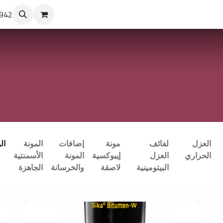
4942
من نحن
تواصل معنا
من أعمالنا
العزل
لفائف
مونة
إضافات
المونة
ال
الحراري
العزل
إيبوكسية
المونة
الأسمنتية
البيتومينية
لاصقة
والخرسانة
الجاهزة