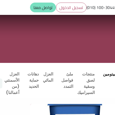
(010) 100-304
تسجيل الدخول
تواصل معنا
بيتومين
منتجات
ملئ
العزل
دهانات
العزل
لصق
فواصل
المائي
حماية
الأسمنتي
وسقية
التمدد
الحديد
(من
السيراميك
أعمالنا)