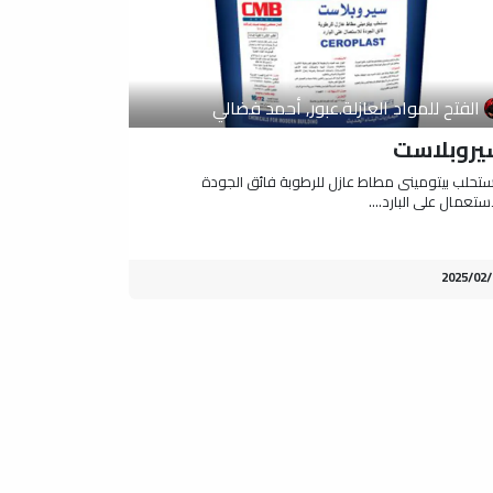
الفتح للمواد العازلة.عبور, أحمد فضالي
يروبلاست
تحلب بيتومينى مطاط عازل للرطوبة فائق الجودة
ستعمال على البارد....
2