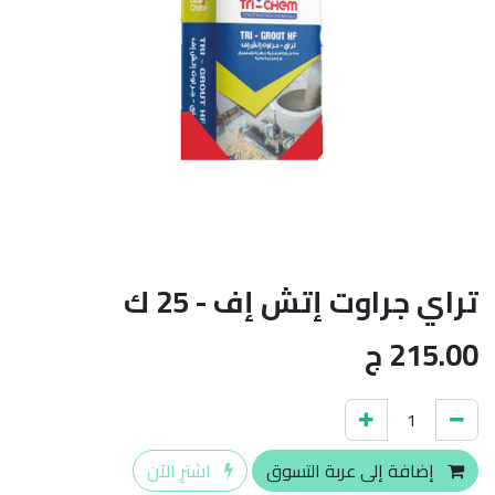
تراي جراوت إتش إف - 25 ك
215.00
ج
إضافة إلى عربة التسوق
اشترِ الآن