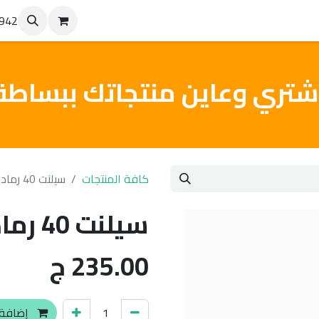
4942
من نحن
تواصل معنا
من أعمالنا
شتري وعاين منتجاتك ببساطة
كافة المنتجات
سيلنت 40 رمادي Number 1
سيلنت 40 رمادي Number 1
235.00
ج
إضافة 