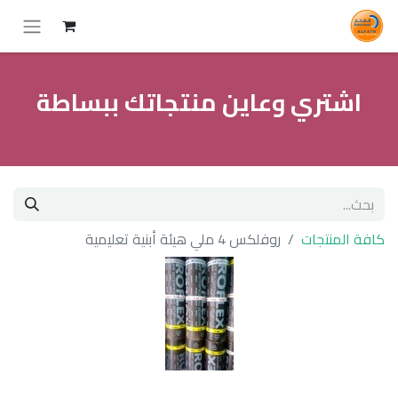
اشتري وعاين منتجاتك ببساطة
كافة المنتجات
روفلكس 4 ملي هيئة أبنية تعليمية