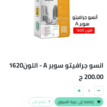
انسو جرافيتو سوبر A - اللون1620
200.00
ج
إضافة إلى عربة التسوق
اشترِ الآن