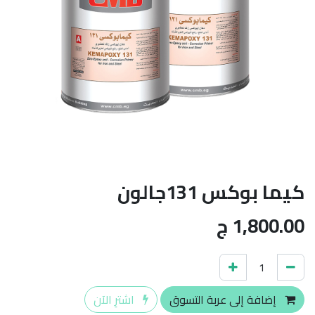
كيما بوكس 131جالون
1,800.00
ج
إضافة إلى عربة التسوق
اشترِ الآن