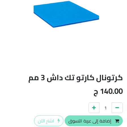
كرتونال كارتو تك داش 3 مم
140.00
ج
إضافة إلى عربة التسوق
اشترِ الآن