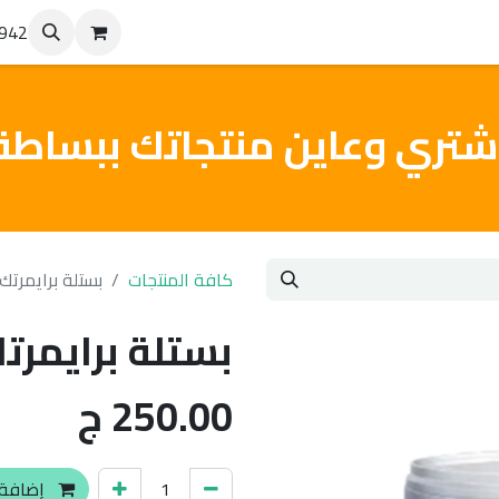
4942
من نحن
تواصل معنا
من أعمالنا
شتري وعاين منتجاتك ببساطة
كافة المنتجات
بستلة برايمرتك - 10 
بستلة برايمرتك - 10
250.00
ج
إضافة 